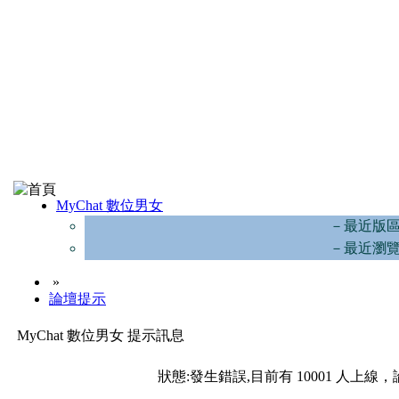
MyChat 數位男女
－最近版
－最近瀏
»
論壇提示
MyChat 數位男女 提示訊息
狀態:發生錯誤,目前有 10001 人上線