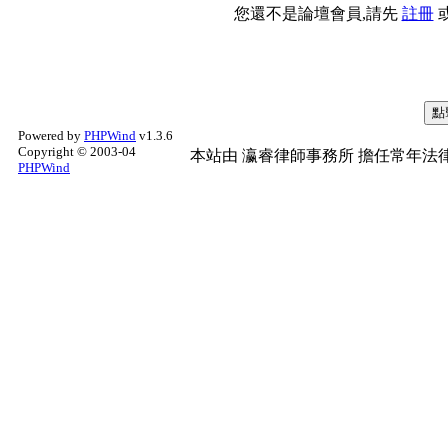
您還不是論壇會員,請先
註冊
Powered by
PHPWind
v1.3.6
Copyright © 2003-04
本站由
瀛睿律師事務所
擔任常年法律
PHPWind