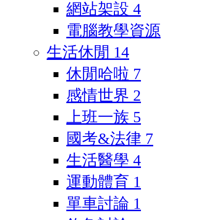
網站架設
4
電腦教學資源
生活休閒
14
休閒哈啦
7
感情世界
2
上班一族
5
國考&法律
7
生活醫學
4
運動體育
1
單車討論
1