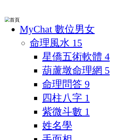
MyChat 數位男女
命理風水
15
星僑五術軟體
4
葫蘆墩命理網
5
命理問答
9
四柱八字
1
紫微斗數
1
姓名學
手面相