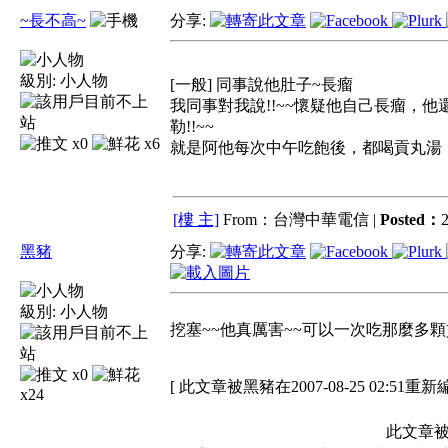
~長不高~
分享:
級別:
小人物
[一般] 同事說他肚子~長瘤
我同事對我說!!~~懷疑他自己長瘤，他
勒!!~~
x0
x6
就是阿他每次中午吃飽後，都喝貢丸湯，然後貢
[樓 主]
From：台灣中華電信 |
Posted：
2
黑豬
分享:
級別:
小人物
挖塞~~他真厲害~~可以一次吃那麼多顆
x0
[ 此文章被黑豬在2007-08-25 02:51重新
x24
此文章被