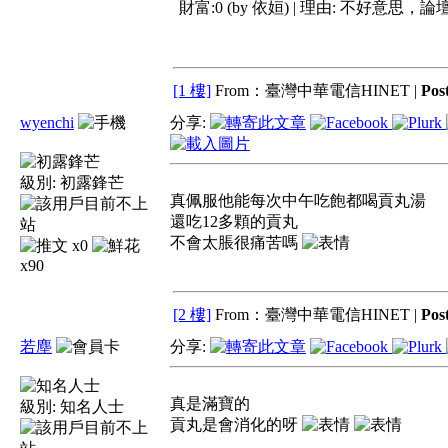
財富:0 (by 依姮) | 理由:
不好意思，論
[1 樓]
From：臺灣中華電信HINET |
Pos
wyenchi
分享:
級別:
初露鋒芒
真佩服他能每次中午吃飽都喝貢丸湯
還吃12多顆的貢丸
不會太脹很痛苦嗎
x0
x90
[2 樓]
From：臺灣中華電信HINET |
Pos
若塵
分享:
真是滿寶的
級別:
知名人士
貢丸是會消化的呀