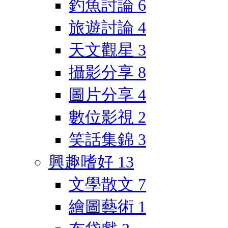
釣魚討論
6
旅遊討論
4
天文觀星
3
攝影分享
8
圖片分享
4
數位影視
2
笑話集錦
3
興趣嗜好
13
文學散文
7
繪圖藝術
1