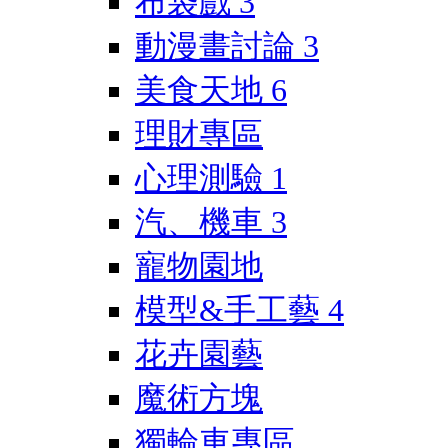
布袋戲
3
動漫畫討論
3
美食天地
6
理財專區
心理測驗
1
汽、機車
3
寵物園地
模型&手工藝
4
花卉園藝
魔術方塊
獨輪車專區