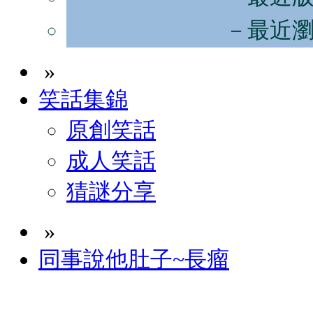
－最近
»
笑話集錦
原創笑話
成人笑話
猜謎分享
»
同事說他肚子~長瘤