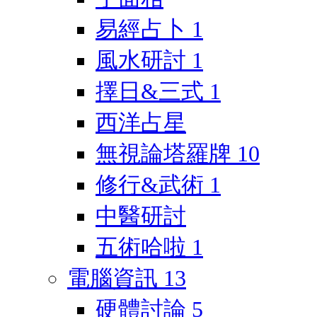
易經占卜
1
風水研討
1
擇日&三式
1
西洋占星
無視論塔羅牌
10
修行&武術
1
中醫研討
五術哈啦
1
電腦資訊
13
硬體討論
5