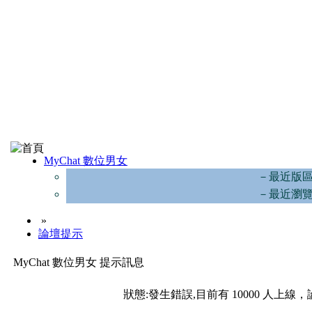
MyChat 數位男女
－最近版
－最近瀏
»
論壇提示
MyChat 數位男女 提示訊息
狀態:發生錯誤,目前有 10000 人上線