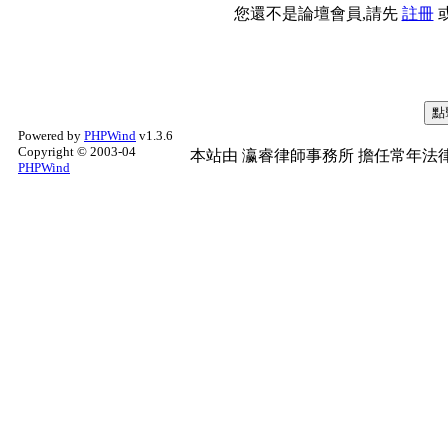
您還不是論壇會員,請先
註冊
Powered by
PHPWind
v1.3.6
Copyright © 2003-04
本站由
瀛睿律師事務所
擔任常年法律
PHPWind