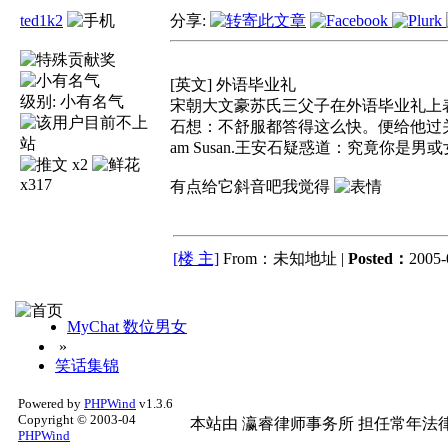
ted1k2
分享:
[英文] 外语毕业礼
级别:
小有名气
宋朝大文豪苏氏三父子在外语毕业礼上表现紧张，主
石想：不舒服都答得这么快。便给他过关；苏辙
am Susan.王安石疑惑道：究竟你是男
x2
x317
有点给它斜音吧我觉得
[楼 主]
From：未知地址 |
Posted：
2005-
MyChat 数位男女
»
笑话集锦
Powered by
PHPWind
v1.3.6
Copyright © 2003-04
本站由
瀛睿律师事务所
担任常年法律
PHPWind