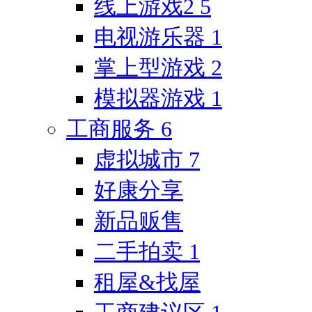
线上游戏2
5
电视游乐器
1
掌上型游戏
2
模拟器游戏
1
工商服务
6
虚拟城市
7
好康分享
新品贩售
二手拍卖
1
租屋&找屋