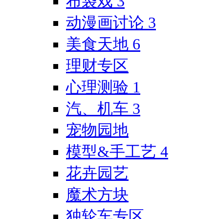
布袋戏
3
动漫画讨论
3
美食天地
6
理财专区
心理测验
1
汽、机车
3
宠物园地
模型&手工艺
4
花卉园艺
魔术方块
独轮车专区