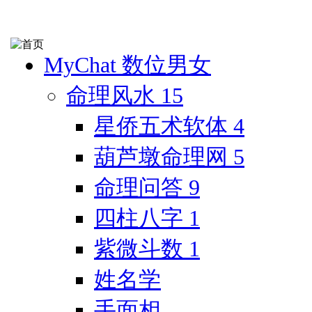
MyChat 数位男女
命理风水
15
星侨五术软体
4
葫芦墩命理网
5
命理问答
9
四柱八字
1
紫微斗数
1
姓名学
手面相