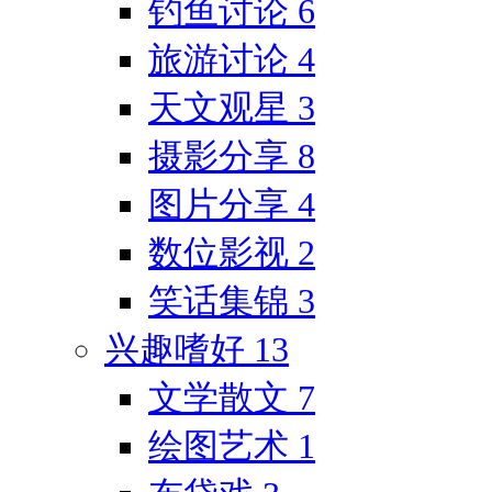
钓鱼讨论
6
旅游讨论
4
天文观星
3
摄影分享
8
图片分享
4
数位影视
2
笑话集锦
3
兴趣嗜好
13
文学散文
7
绘图艺术
1