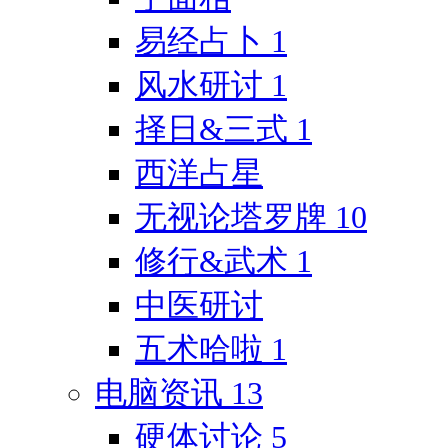
易经占卜
1
风水研讨
1
择日&三式
1
西洋占星
无视论塔罗牌
10
修行&武术
1
中医研讨
五术哈啦
1
电脑资讯
13
硬体讨论
5