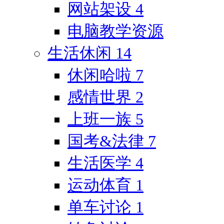
网站架设
4
电脑教学资源
生活休闲
14
休闲哈啦
7
感情世界
2
上班一族
5
国考&法律
7
生活医学
4
运动体育
1
单车讨论
1