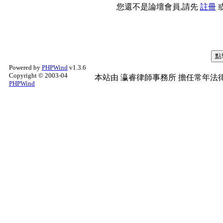
您還不是論壇會員,請先
註冊
Powered by
PHPWind
v1.3.6
Copyright © 2003-04
本站由
瀛睿律師事務所
擔任常年法律
PHPWind