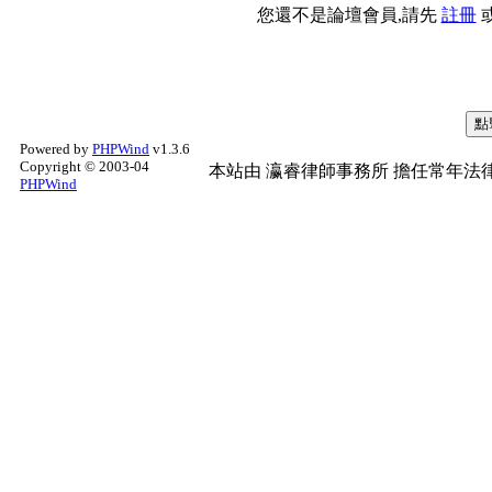
您還不是論壇會員,請先
註冊
Powered by
PHPWind
v1.3.6
Copyright © 2003-04
本站由
瀛睿律師事務所
擔任常年法律
PHPWind