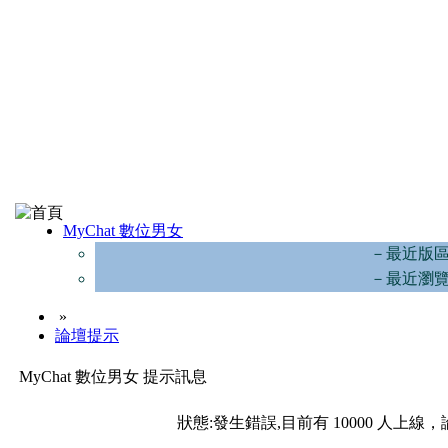
MyChat 數位男女
－最近版
－最近瀏
»
論壇提示
MyChat 數位男女 提示訊息
狀態:發生錯誤,目前有 10000 人上線