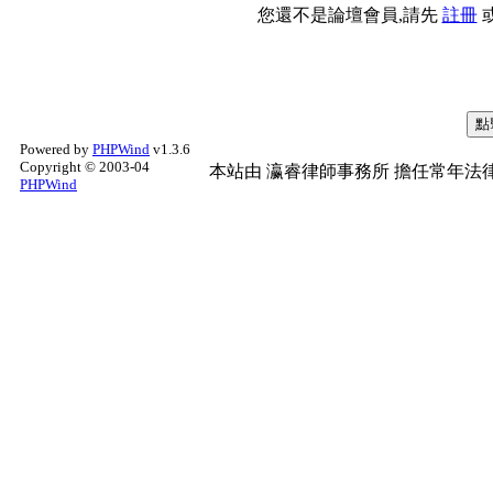
您還不是論壇會員,請先
註冊
Powered by
PHPWind
v1.3.6
Copyright © 2003-04
本站由
瀛睿律師事務所
擔任常年法律
PHPWind