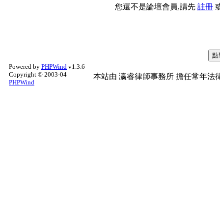
您還不是論壇會員,請先
註冊
Powered by
PHPWind
v1.3.6
Copyright © 2003-04
本站由
瀛睿律師事務所
擔任常年法律
PHPWind