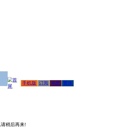
手机版
订阅
地图
繁体
 ,请稍后再来!