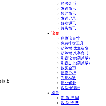
购买金币
发送简讯
预约简讯
发送记录
好友通讯
罐头简讯
论命
数位论命馆
免费排盘工具
葫芦墩 优生造命
葫芦墩 八字命书
影音论命(葫芦墩)
影音占卜(葫芦墩)
购买金币
星座分析
孔明神数
周公解梦
数位命理街
娱乐
影 像 行 脚
数 位 造 型