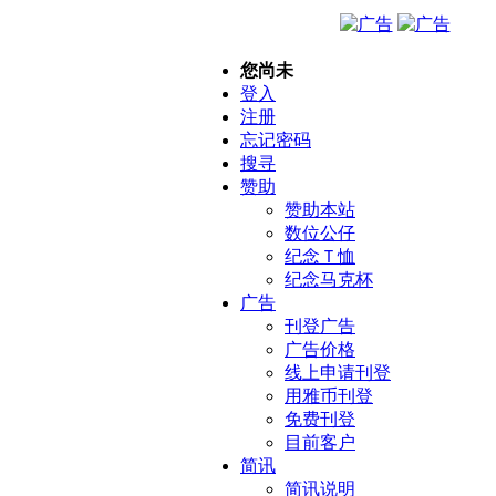
您尚未
登入
注册
忘记密码
搜寻
赞助
赞助本站
数位公仔
纪念Ｔ恤
纪念马克杯
广告
刊登广告
广告价格
线上申请刊登
用雅币刊登
免费刊登
目前客户
简讯
简讯说明