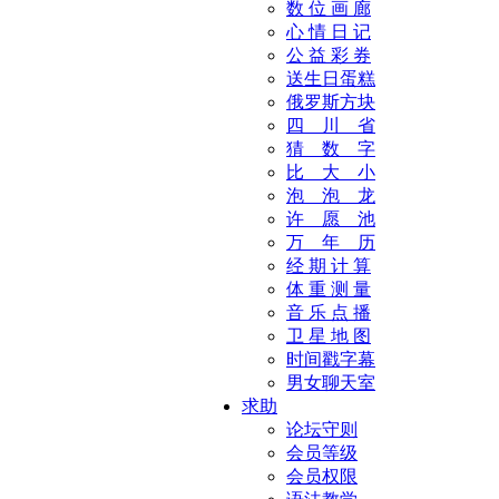
数 位 画 廊
心 情 日 记
公 益 彩 券
送生日蛋糕
俄罗斯方块
四 川 省
猜 数 字
比 大 小
泡 泡 龙
许 愿 池
万 年 历
经 期 计 算
体 重 测 量
音 乐 点 播
卫 星 地 图
时间戳字幕
男女聊天室
求助
论坛守则
会员等级
会员权限