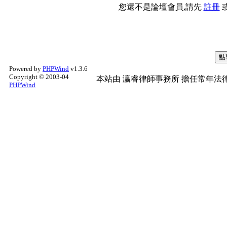
您還不是論壇會員,請先
註冊
Powered by
PHPWind
v1.3.6
Copyright © 2003-04
本站由
瀛睿律師事務所
擔任常年法律
PHPWind