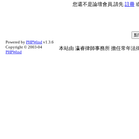
您還不是論壇會員,請先
註冊
Powered by
PHPWind
v1.3.6
Copyright © 2003-04
本站由
瀛睿律師事務所
擔任常年法律
PHPWind