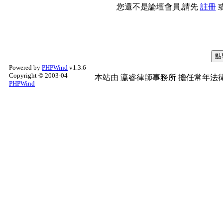
您還不是論壇會員,請先
註冊
Powered by
PHPWind
v1.3.6
Copyright © 2003-04
本站由
瀛睿律師事務所
擔任常年法律
PHPWind