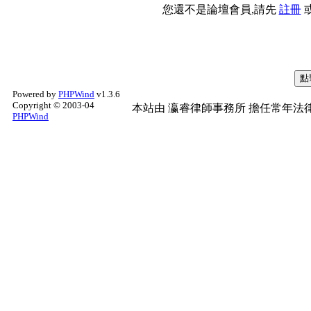
您還不是論壇會員,請先
註冊
Powered by
PHPWind
v1.3.6
Copyright © 2003-04
本站由
瀛睿律師事務所
擔任常年法律
PHPWind