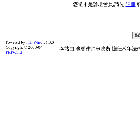
您還不是論壇會員,請先
註冊
Powered by
PHPWind
v1.3.6
Copyright © 2003-04
本站由
瀛睿律師事務所
擔任常年法律
PHPWind