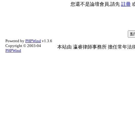
您還不是論壇會員,請先
註冊
Powered by
PHPWind
v1.3.6
Copyright © 2003-04
本站由
瀛睿律師事務所
擔任常年法律
PHPWind