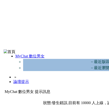
MyChat 數位男女
－最近版
－最近瀏
»
論壇提示
MyChat 數位男女 提示訊息
狀態:發生錯誤,目前有 10000 人上線