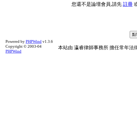
您還不是論壇會員,請先
註冊
Powered by
PHPWind
v1.3.6
Copyright © 2003-04
本站由
瀛睿律師事務所
擔任常年法律
PHPWind