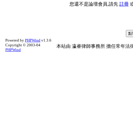
您還不是論壇會員,請先
註冊
Powered by
PHPWind
v1.3.6
Copyright © 2003-04
本站由
瀛睿律師事務所
擔任常年法律
PHPWind