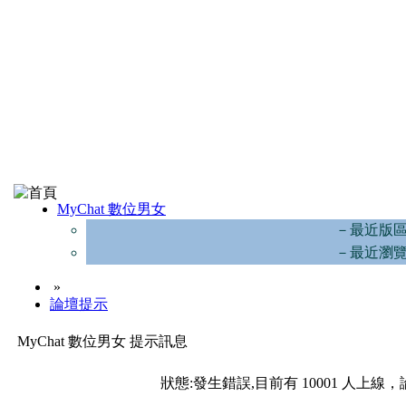
MyChat 數位男女
－最近版
－最近瀏
»
論壇提示
MyChat 數位男女 提示訊息
狀態:發生錯誤,目前有 10001 人上線