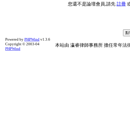
您還不是論壇會員,請先
註冊
Powered by
PHPWind
v1.3.6
Copyright © 2003-04
本站由
瀛睿律師事務所
擔任常年法律
PHPWind