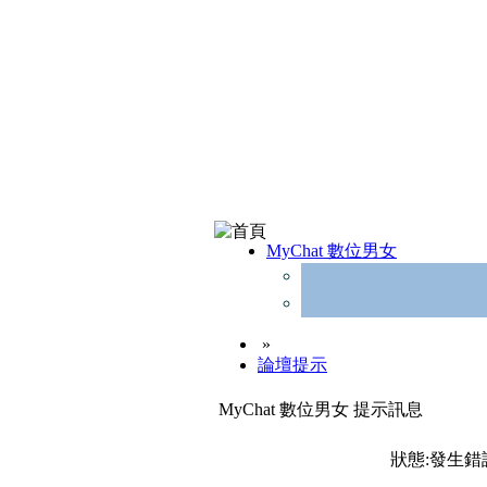
MyChat 數位男女
»
論壇提示
MyChat 數位男女 提示訊息
狀態:發生錯誤