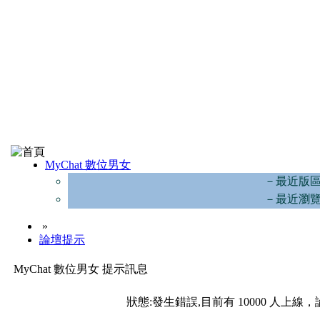
MyChat 數位男女
－最近版
－最近瀏
»
論壇提示
MyChat 數位男女 提示訊息
狀態:發生錯誤,目前有 10000 人上線