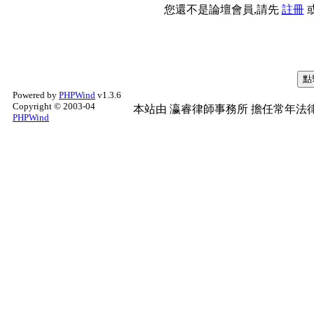
您還不是論壇會員,請先
註冊
Powered by
PHPWind
v1.3.6
Copyright © 2003-04
本站由
瀛睿律師事務所
擔任常年法律
PHPWind