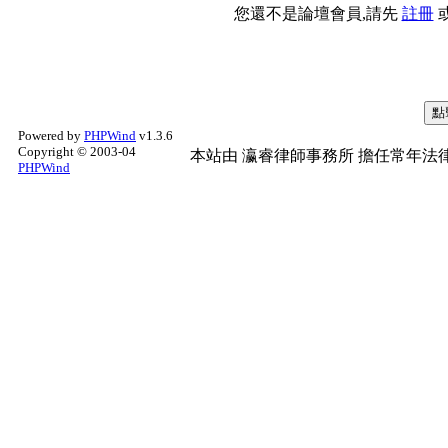
您還不是論壇會員,請先
註冊
Powered by
PHPWind
v1.3.6
Copyright © 2003-04
本站由
瀛睿律師事務所
擔任常年法律
PHPWind