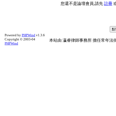
您還不是論壇會員,請先
註冊
Powered by
PHPWind
v1.3.6
Copyright © 2003-04
本站由
瀛睿律師事務所
擔任常年法律
PHPWind