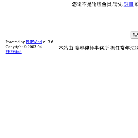
您還不是論壇會員,請先
註冊
Powered by
PHPWind
v1.3.6
Copyright © 2003-04
本站由
瀛睿律師事務所
擔任常年法律
PHPWind