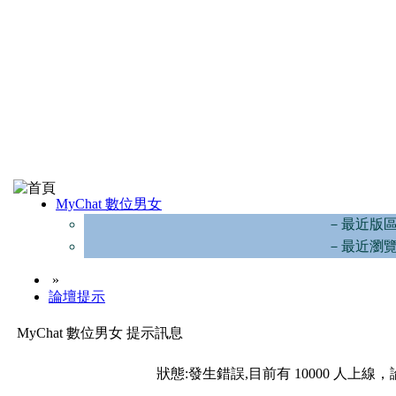
MyChat 數位男女
－最近版
－最近瀏
»
論壇提示
MyChat 數位男女 提示訊息
狀態:發生錯誤,目前有 10000 人上線