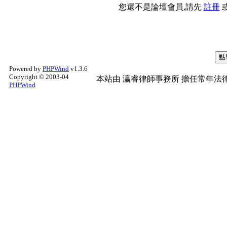
您還不是論壇會員,請先
註冊
Powered by
PHPWind
v1.3.6
Copyright © 2003-04
本站由
瀛睿律師事務所
擔任常年法律
PHPWind