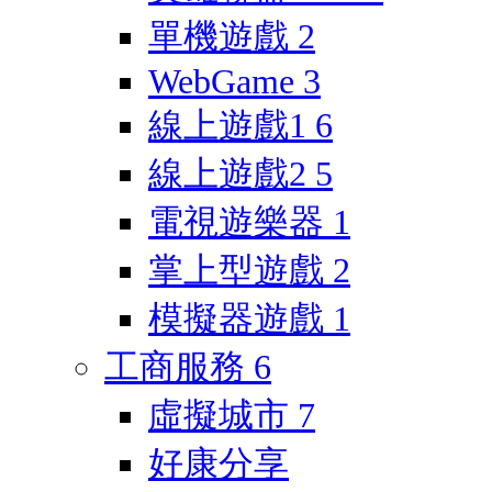
單機遊戲
2
WebGame
3
線上遊戲1
6
線上遊戲2
5
電視遊樂器
1
掌上型遊戲
2
模擬器遊戲
1
工商服務
6
虛擬城市
7
好康分享