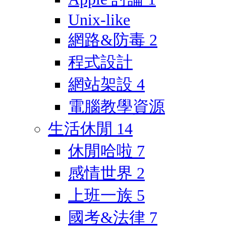
Unix-like
網路&防毒
2
程式設計
網站架設
4
電腦教學資源
生活休閒
14
休閒哈啦
7
感情世界
2
上班一族
5
國考&法律
7