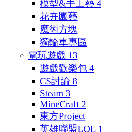
模型&手工藝
4
花卉園藝
魔術方塊
獨輪車專區
電玩遊戲
13
遊戲歡樂包
4
CS討論
8
Steam
3
MineCraft
2
東方Project
英雄聯盟LOL
1