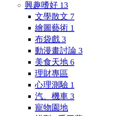
興趣嗜好
13
文學散文
7
繪圖藝術
1
布袋戲
3
動漫畫討論
3
美食天地
6
理財專區
心理測驗
1
汽、機車
3
寵物園地