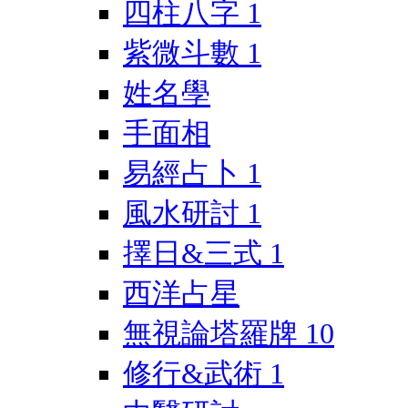
四柱八字
1
紫微斗數
1
姓名學
手面相
易經占卜
1
風水研討
1
擇日&三式
1
西洋占星
無視論塔羅牌
10
修行&武術
1