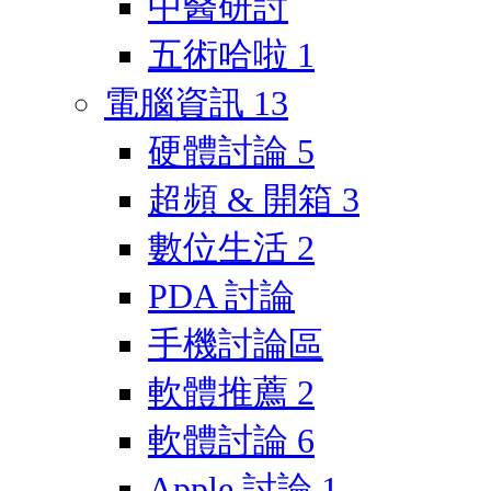
中醫研討
五術哈啦
1
電腦資訊
13
硬體討論
5
超頻 & 開箱
3
數位生活
2
PDA 討論
手機討論區
軟體推薦
2
軟體討論
6
Apple 討論
1