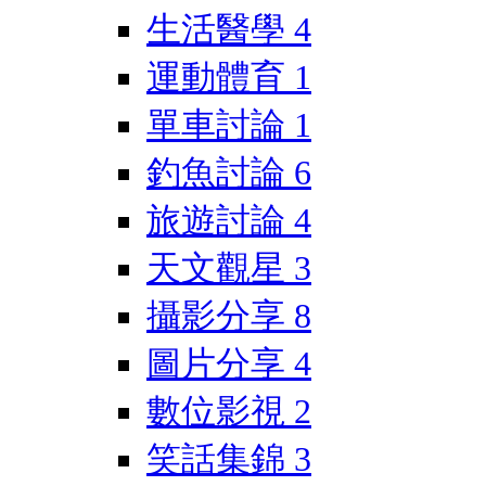
生活醫學
4
運動體育
1
單車討論
1
釣魚討論
6
旅遊討論
4
天文觀星
3
攝影分享
8
圖片分享
4
數位影視
2
笑話集錦
3