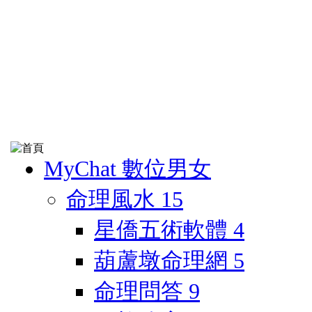
MyChat 數位男女
命理風水
15
星僑五術軟體
4
葫蘆墩命理網
5
命理問答
9