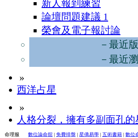
新人報到練習
論壇問題建議
1
榮會及電子報討論
－最近
－最近
»
西洋占星
»
人格分裂，擁有多副面孔的
命理服
數位論命舘
|
免費排盤
|
星僑易學
|
五術書籍
|
數位