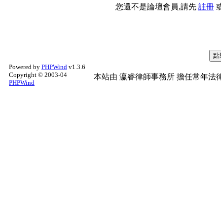
您還不是論壇會員,請先
註冊
Powered by
PHPWind
v1.3.6
Copyright © 2003-04
本站由
瀛睿律師事務所
擔任常年法律
PHPWind