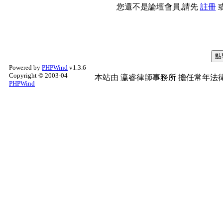
您還不是論壇會員,請先
註冊
Powered by
PHPWind
v1.3.6
Copyright © 2003-04
本站由
瀛睿律師事務所
擔任常年法律
PHPWind