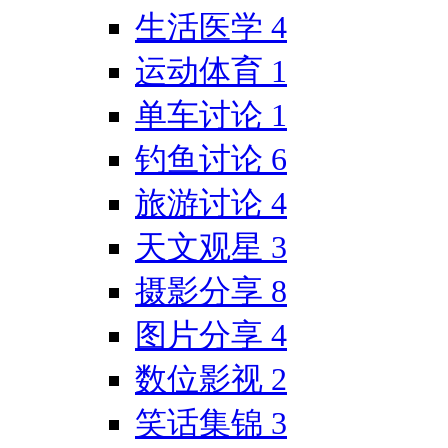
生活医学
4
运动体育
1
单车讨论
1
钓鱼讨论
6
旅游讨论
4
天文观星
3
摄影分享
8
图片分享
4
数位影视
2
笑话集锦
3