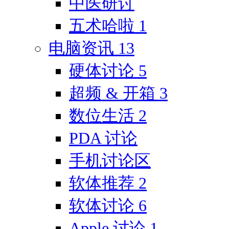
中医研讨
五术哈啦
1
电脑资讯
13
硬体讨论
5
超频 & 开箱
3
数位生活
2
PDA 讨论
手机讨论区
软体推荐
2
软体讨论
6
Apple 讨论
1