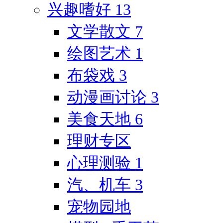
兴趣嗜好
13
文学散文
7
绘图艺术
1
布袋戏
3
动漫画讨论
3
美食天地
6
理财专区
心理测验
1
汽、机车
3
宠物园地