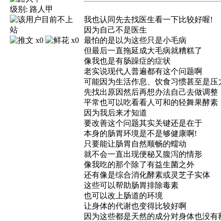
级别:
路人甲
我也认同先去找医生看一下比较好喔!
因为自己不是医生
x0
x0
最怕的是以为这些只是小毛病
但最后一直拖延成大毛病就糟糕了
像我也是有肠躁症的症状
老实说现代人普遍都有这个问题啊
可能因为生活作息、饮食习惯甚至是压
先找出原因然后再想办法自己去做调整
平常也可以吃看看人可和的轻舞果酵素
因为我后来才知道
要改善这个问题其实关键还是在于
本身的肠胃环境是不是够健康啊!
只要能让肠胃自然顺畅的蠕动
就不会一直出现便秘又腹泻的情形
像我吃的那个除了有益生菌之外
还有像是综合消化酵素或灵芝子实体
这些可以帮助肠胃排除毒素
也可以改上肠道的环境
让身体的代谢也变得比较好啊
因为这些都是天然的成分对身体也没有