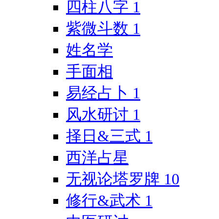
四柱八字
1
紫微斗数
1
姓名学
手面相
易经占卜
1
风水研讨
1
择日&三式
1
西洋占星
无视论塔罗牌
10
修行&武术
1