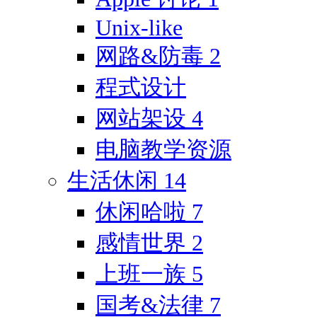
Unix-like
网路&防毒
2
程式设计
网站架设
4
电脑教学资源
生活休闲
14
休闲哈啦
7
感情世界
2
上班一族
5
国考&法律
7