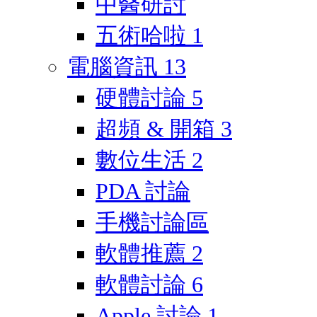
中醫研討
五術哈啦
1
電腦資訊
13
硬體討論
5
超頻 & 開箱
3
數位生活
2
PDA 討論
手機討論區
軟體推薦
2
軟體討論
6
Apple 討論
1