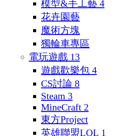
模型&手工藝
4
花卉園藝
魔術方塊
獨輪車專區
電玩遊戲
13
遊戲歡樂包
4
CS討論
8
Steam
3
MineCraft
2
東方Project
英雄聯盟LOL
1