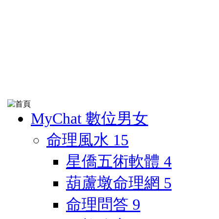
MyChat 數位男女
命理風水
15
星僑五術軟體
4
葫蘆墩命理網
5
命理問答
9