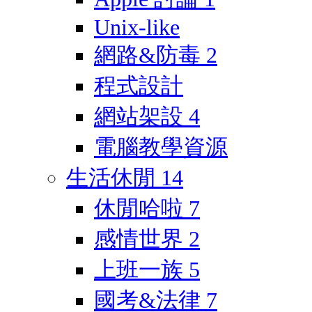
Unix-like
網路&防毒
2
程式設計
網站架設
4
電腦教學資源
生活休閒
14
休閒哈啦
7
感情世界
2
上班一族
5
國考&法律
7