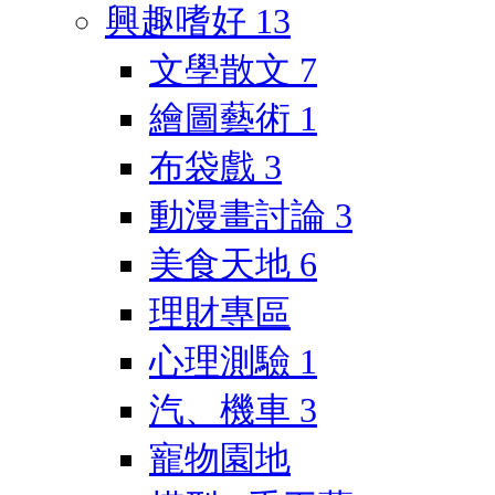
興趣嗜好
13
文學散文
7
繪圖藝術
1
布袋戲
3
動漫畫討論
3
美食天地
6
理財專區
心理測驗
1
汽、機車
3
寵物園地