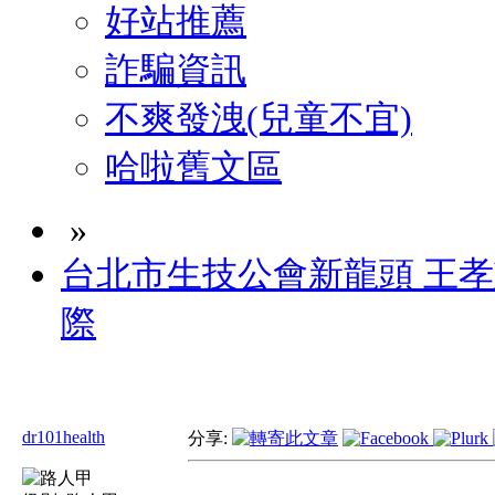
好站推薦
詐騙資訊
不爽發洩(兒童不宜)
哈啦舊文區
»
台北市生技公會新龍頭 王
際
dr101health
分享: