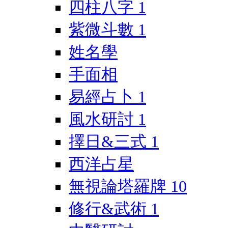
四柱八字
1
紫微斗數
1
姓名學
手面相
易經占卜
1
風水研討
1
擇日&三式
1
西洋占星
無視論塔羅牌
10
修行&武術
1