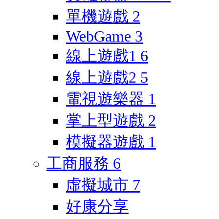
單機遊戲
2
WebGame
3
線上遊戲1
6
線上遊戲2
5
電視遊樂器
1
掌上型遊戲
2
模擬器遊戲
1
工商服務
6
虛擬城市
7
好康分享