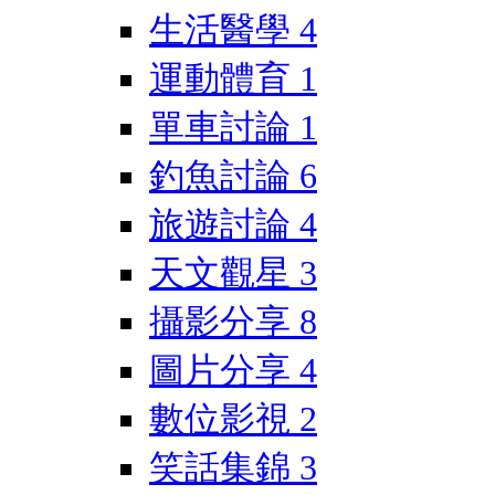
生活醫學
4
運動體育
1
單車討論
1
釣魚討論
6
旅遊討論
4
天文觀星
3
攝影分享
8
圖片分享
4
數位影視
2
笑話集錦
3