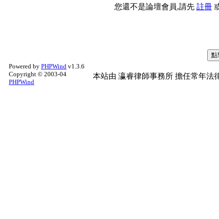
您還不是論壇會員,請先
註冊
Powered by
PHPWind
v1.3.6
Copyright © 2003-04
本站由
瀛睿律師事務所
擔任常年法律
PHPWind