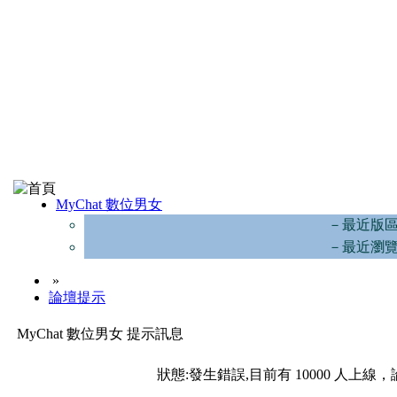
MyChat 數位男女
－最近版
－最近瀏
»
論壇提示
MyChat 數位男女 提示訊息
狀態:發生錯誤,目前有 10000 人上線