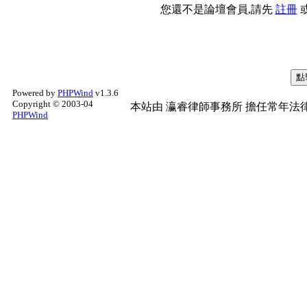
您還不是論壇會員,請先
註冊
Powered by
PHPWind
v1.3.6
Copyright © 2003-04
本站由
瀛睿律師事務所
擔任常年法律
PHPWind