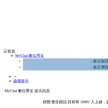
MyChat 數位男女
－最近版
－最近瀏
»
論壇提示
MyChat 數位男女 提示訊息
狀態:發生錯誤,目前有 10001 人上線