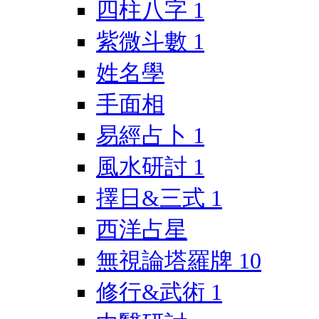
四柱八字
1
紫微斗數
1
姓名學
手面相
易經占卜
1
風水研討
1
擇日&三式
1
西洋占星
無視論塔羅牌
10
修行&武術
1