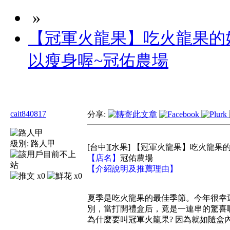
»
【冠軍火龍果】吃火龍果的
以瘦身喔~冠佑農場
cait840817
分享:
級別:
路人甲
[台中][水果] 【冠軍火龍果】吃火龍
【店名】
冠佑農場
【介紹說明及推薦理由】
x0
x0
夏季是吃火龍果的最佳季節。今年很幸
別，當打開禮盒后，竟是一連串的驚喜啊
為什麼要叫冠軍火龍果? 因為就如隨盒