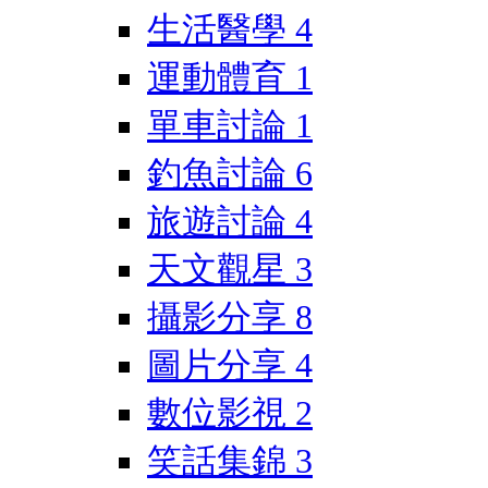
生活醫學
4
運動體育
1
單車討論
1
釣魚討論
6
旅遊討論
4
天文觀星
3
攝影分享
8
圖片分享
4
數位影視
2
笑話集錦
3