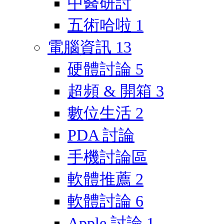
中醫研討
五術哈啦
1
電腦資訊
13
硬體討論
5
超頻 & 開箱
3
數位生活
2
PDA 討論
手機討論區
軟體推薦
2
軟體討論
6
Apple 討論
1