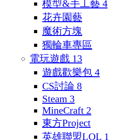
模型&手工藝
4
花卉園藝
魔術方塊
獨輪車專區
電玩遊戲
13
遊戲歡樂包
4
CS討論
8
Steam
3
MineCraft
2
東方Project
英雄聯盟LOL
1