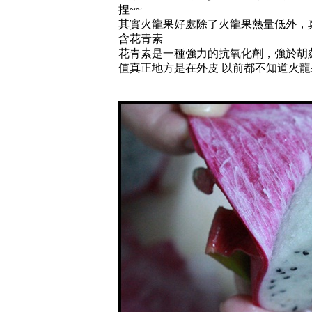
捏~~
其實火龍果好處除了火龍果熱量低外，
含花青素
花青素是一種強力的抗氧化劑，強於胡蘿
值真正地方是在外皮 以前都不知道火龍