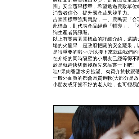
圃」安全蔬果標章，希望透過農政單位
消費者信心，提升國產蔬果競爭力。
吉園圃標章強調兩點，一、農民要「合
此標章，則代表產品經過「輔導」、「
詢生產者資訊喔。
以上有關吉園圃標章的詳細介紹，還請
場的火龍果，是政府把關的安全蔬果，
是很重要的啦~~所以接下來就由我們的
在介紹的同時隔壁的小朋友已經等得不
於是就趕快切個幾顆先來品嘗一下吧!
哇!!果肉香甜水分飽滿、肉質介於軟跟
一般外面買的都會肉質過軟(大部分是放
小朋友或牙齒不好的老人吃，也可輕易