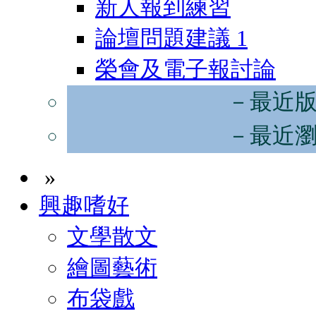
新人報到練習
論壇問題建議
1
榮會及電子報討論
－最近
－最近
»
興趣嗜好
文學散文
繪圖藝術
布袋戲