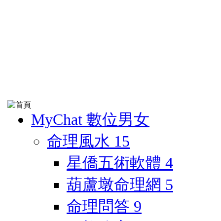
MyChat 數位男女
命理風水
15
星僑五術軟體
4
葫蘆墩命理網
5
命理問答
9