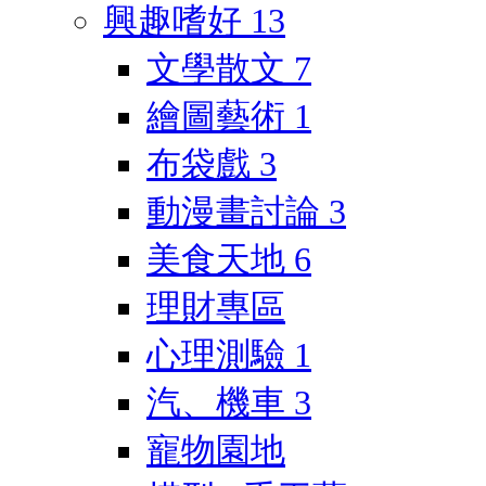
興趣嗜好
13
文學散文
7
繪圖藝術
1
布袋戲
3
動漫畫討論
3
美食天地
6
理財專區
心理測驗
1
汽、機車
3
寵物園地