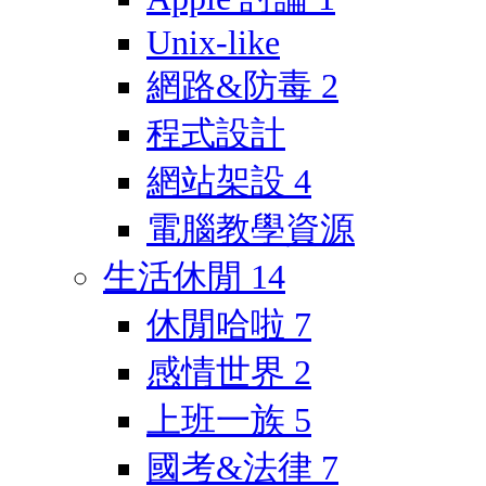
Unix-like
網路&防毒
2
程式設計
網站架設
4
電腦教學資源
生活休閒
14
休閒哈啦
7
感情世界
2
上班一族
5
國考&法律
7