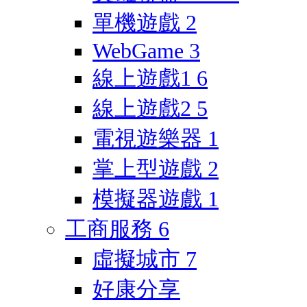
單機遊戲
2
WebGame
3
線上遊戲1
6
線上遊戲2
5
電視遊樂器
1
掌上型遊戲
2
模擬器遊戲
1
工商服務
6
虛擬城市
7
好康分享