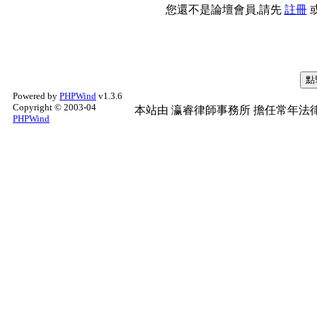
您還不是論壇會員,請先
註冊
Powered by
PHPWind
v1.3.6
Copyright © 2003-04
本站由
瀛睿律師事務所
擔任常年法律
PHPWind