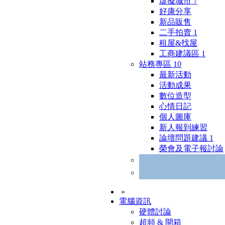
虛擬城市
7
好康分享
新品販售
二手拍賣
1
租屋&找屋
工商建議區
1
站務專區
10
最新活動
活動成果
數位造型
心情日記
個人圖庫
新人報到練習
論壇問題建議
1
榮會及電子報討論
»
電腦資訊
硬體討論
超頻 & 開箱