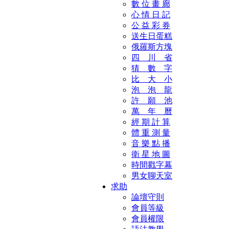
數 位 畫 廊
心 情 日 記
公 益 彩 券
送生日蛋糕
俄羅斯方塊
四 川 省
猜 數 字
比 大 小
泡 泡 龍
許 願 池
萬 年 曆
經 期 計 算
體 重 測 量
音 樂 點 播
衛 星 地 圖
時間戳字幕
男女聊天室
求助
論壇守則
會員等級
會員權限