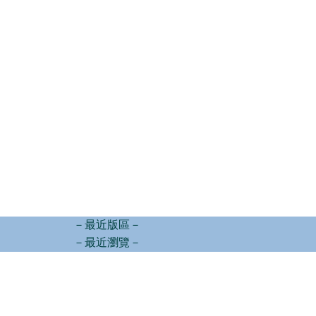
－最近版區－
－最近瀏覽－