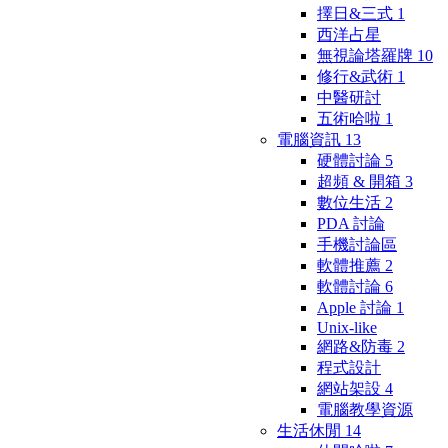
擇日&三式
1
西洋占星
無視論塔羅牌
10
修行&武術
1
中醫研討
五術哈啦
1
電腦資訊
13
硬體討論
5
超頻 & 開箱
3
數位生活
2
PDA 討論
手機討論區
軟體推薦
2
軟體討論
6
Apple 討論
1
Unix-like
網路&防毒
2
程式設計
網站架設
4
電腦教學資源
生活休閒
14