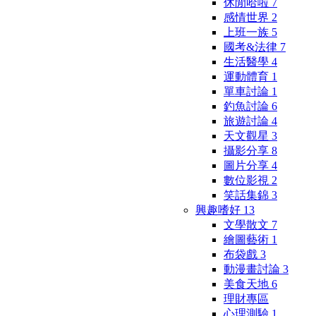
休閒哈啦
7
感情世界
2
上班一族
5
國考&法律
7
生活醫學
4
運動體育
1
單車討論
1
釣魚討論
6
旅遊討論
4
天文觀星
3
攝影分享
8
圖片分享
4
數位影視
2
笑話集錦
3
興趣嗜好
13
文學散文
7
繪圖藝術
1
布袋戲
3
動漫畫討論
3
美食天地
6
理財專區
心理測驗
1