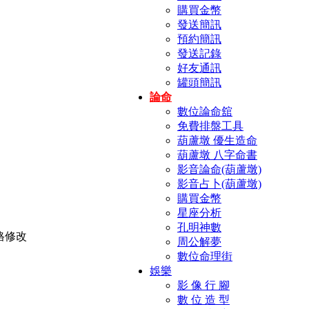
購買金幣
發送簡訊
預約簡訊
發送記錄
好友通訊
罐頭簡訊
論命
數位論命舘
免費排盤工具
葫蘆墩 優生造命
葫蘆墩 八字命書
影音論命(葫蘆墩)
影音占卜(葫蘆墩)
購買金幣
星座分析
孔明神數
周公解夢
數位命理街
娛樂
影 像 行 腳
數 位 造 型