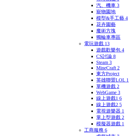
汽、機車
3
寵物園地
模型&手工藝
4
花卉園藝
魔術方塊
獨輪車專區
電玩遊戲
13
遊戲歡樂包
4
CS討論
8
Steam
3
MineCraft
2
東方Project
英雄聯盟LOL
1
單機遊戲
2
WebGame
3
線上遊戲1
6
線上遊戲2
5
電視遊樂器
1
掌上型遊戲
2
模擬器遊戲
1
工商服務
6