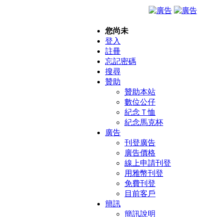
您尚未
登入
註冊
忘記密碼
搜尋
贊助
贊助本站
數位公仔
紀念Ｔ恤
紀念馬克杯
廣告
刊登廣告
廣告價格
線上申請刊登
用雅幣刊登
免費刊登
目前客戶
簡訊
簡訊說明