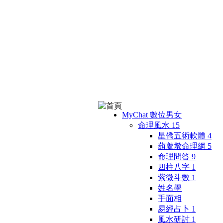
MyChat 數位男女
命理風水
15
星僑五術軟體
4
葫蘆墩命理網
5
命理問答
9
四柱八字
1
紫微斗數
1
姓名學
手面相
易經占卜
1
風水研討
1