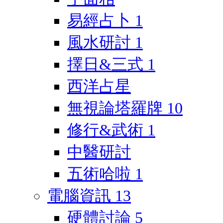
易經占卜
1
風水研討
1
擇日&三式
1
西洋占星
無視論塔羅牌
10
修行&武術
1
中醫研討
五術哈啦
1
電腦資訊
13
硬體討論
5