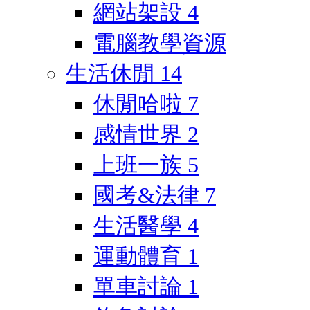
網站架設
4
電腦教學資源
生活休閒
14
休閒哈啦
7
感情世界
2
上班一族
5
國考&法律
7
生活醫學
4
運動體育
1
單車討論
1