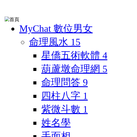
MyChat 數位男女
命理風水
15
星僑五術軟體
4
葫蘆墩命理網
5
命理問答
9
四柱八字
1
紫微斗數
1
姓名學
手面相