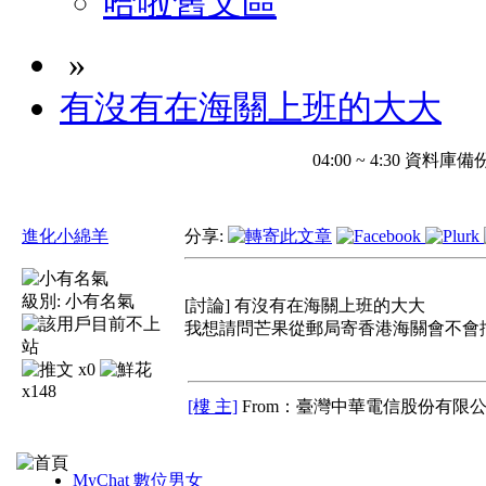
哈啦舊文區
»
有沒有在海關上班的大大
04:00 ~ 4:30 
進化小綿羊
分享:
級別:
小有名氣
[討論] 有沒有在海關上班的大大
我想請問芒果從郵局寄香港海關會不會擋
x0
x148
[樓 主]
From：臺灣中華電信股份有限公
MyChat 數位男女