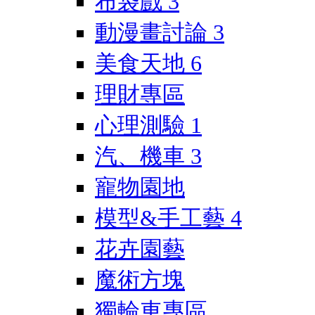
布袋戲
3
動漫畫討論
3
美食天地
6
理財專區
心理測驗
1
汽、機車
3
寵物園地
模型&手工藝
4
花卉園藝
魔術方塊
獨輪車專區