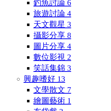
釣魚討論
6
旅遊討論
4
天文觀星
3
攝影分享
8
圖片分享
4
數位影視
2
笑話集錦
3
興趣嗜好
13
文學散文
7
繪圖藝術
1