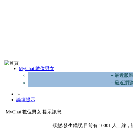
MyChat 數位男女
－最近版
－最近瀏
»
論壇提示
MyChat 數位男女 提示訊息
狀態:發生錯誤,目前有 10001 人上線