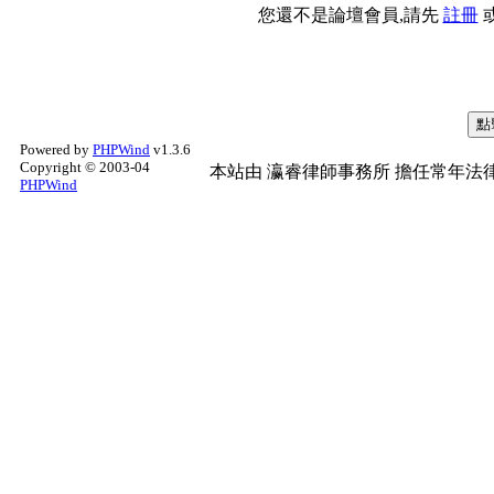
您還不是論壇會員,請先
註冊
Powered by
PHPWind
v1.3.6
Copyright © 2003-04
本站由
瀛睿律師事務所
擔任常年法律
PHPWind