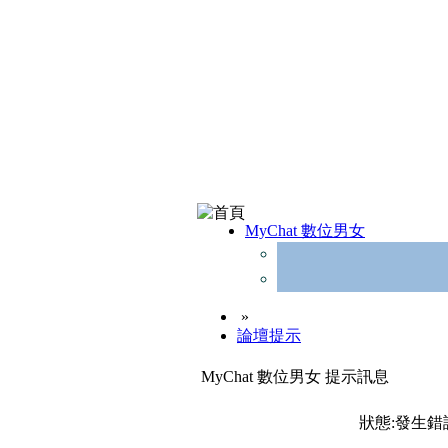
MyChat 數位男女
»
論壇提示
MyChat 數位男女 提示訊息
狀態:發生錯誤