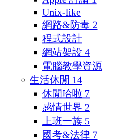
Unix-like
網路&防毒
2
程式設計
網站架設
4
電腦教學資源
生活休閒
14
休閒哈啦
7
感情世界
2
上班一族
5
國考&法律
7