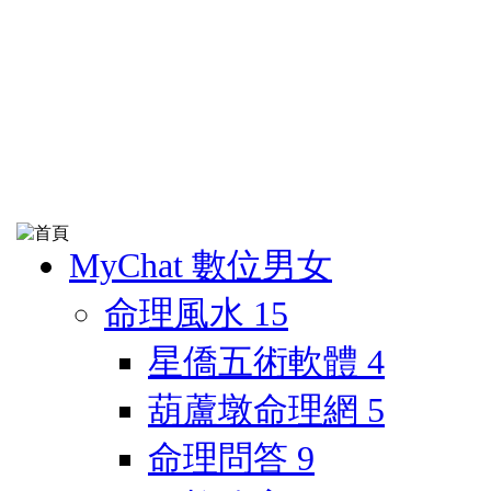
MyChat 數位男女
命理風水
15
星僑五術軟體
4
葫蘆墩命理網
5
命理問答
9