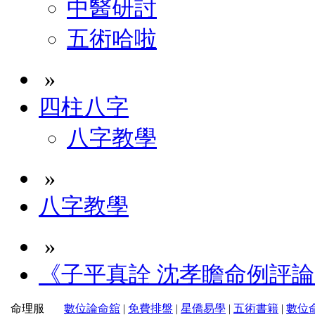
中醫研討
五術哈啦
»
四柱八字
八字教學
»
八字教學
»
《子平真詮 沈孝瞻命例評論(
命理服
數位論命舘
|
免費排盤
|
星僑易學
|
五術書籍
|
數位