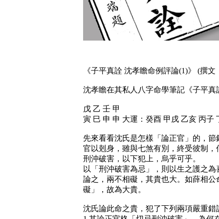
《子平真詮 沈孝瞻命例評論(1)》 (撰文
沈孝瞻在其私人八字命學筆記《子平真
戊 乙 壬 甲
寅 巳 申 申 大運：癸酉 甲戌 乙亥 丙子
先來看看沈氏是怎樣「論正官」的，節錄
官以剋身，雖與七煞有別，終受彼制，何以
刑沖破害，以下犯上，烏乎可乎。
以「刑沖破害為忌」，則以生之護之為
論之，兩不相礙，其貴也大。如薛相公
礙」，故為大貴。
沈氏論此命之貴，犯了下列兩項嚴重錯
1.其論正官格「切忌刑沖破害」，為何