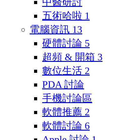
中醫研討
五術哈啦
1
電腦資訊
13
硬體討論
5
超頻 & 開箱
3
數位生活
2
PDA 討論
手機討論區
軟體推薦
2
軟體討論
6
Apple 討論
1