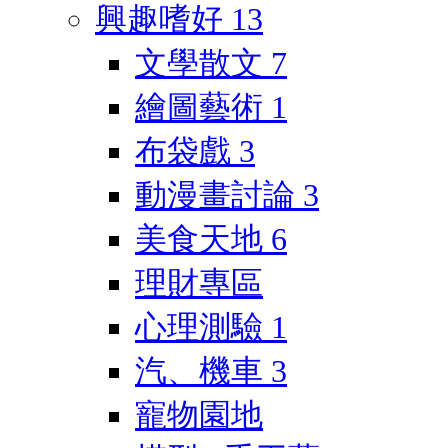
興趣嗜好
13
文學散文
7
繪圖藝術
1
布袋戲
3
動漫畫討論
3
美食天地
6
理財專區
心理測驗
1
汽、機車
3
寵物園地