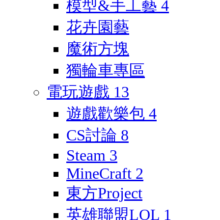
模型&手工藝
4
花卉園藝
魔術方塊
獨輪車專區
電玩遊戲
13
遊戲歡樂包
4
CS討論
8
Steam
3
MineCraft
2
東方Project
英雄聯盟LOL
1