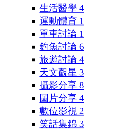
生活醫學
4
運動體育
1
單車討論
1
釣魚討論
6
旅遊討論
4
天文觀星
3
攝影分享
8
圖片分享
4
數位影視
2
笑話集錦
3