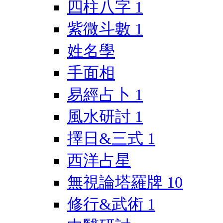
四柱八字
1
紫微斗數
1
姓名學
手面相
易經占卜
1
風水研討
1
擇日&三式
1
西洋占星
無視論塔羅牌
10
修行&武術
1