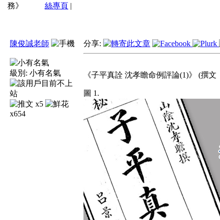
務》
絲專頁
|
陳俊誠老師
分享:
級別:
小有名氣
《子平真詮 沈孝瞻命例評論(1)》 (撰文
圖 1.
x5
x654