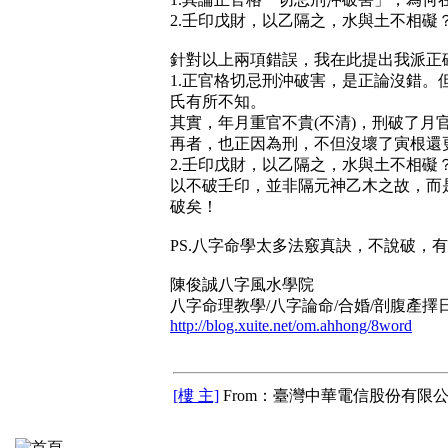
2.壬印戊財，以乙隔之，水與土不相礙
針對以上兩項錯誤，我在此提出我派正
1.正官格切忌刑沖破害，是正論沒錯
氏有所不知。
其實，年月重官不貴(不清)，刑破了月官反
再者，也正因為刑，不但沒壞了寅根還更
2.壬印戊財，以乙隔之，水與土不相
以不破壬印，並非隔元神乙木之故，而
破矣！
PS.八字命學太多法竅真訣，不說破，
陳俊誠八字風水學院
八字命理教學/八字論命/合婚/剖腹產擇
http://blog.xuite.net/om.ahhong/8word
[樓 主]
From：臺灣中華電信股份有限公