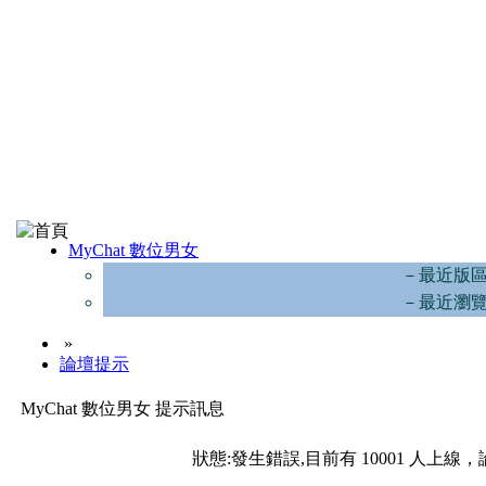
MyChat 數位男女
－最近版
－最近瀏
»
論壇提示
MyChat 數位男女 提示訊息
狀態:發生錯誤,目前有 10001 人上線