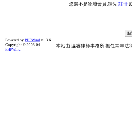
您還不是論壇會員,請先
註冊
Powered by
PHPWind
v1.3.6
Copyright © 2003-04
本站由
瀛睿律師事務所
擔任常年法律
PHPWind