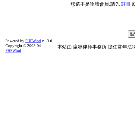
您還不是論壇會員,請先
註冊
Powered by
PHPWind
v1.3.6
Copyright © 2003-04
本站由
瀛睿律師事務所
擔任常年法律
PHPWind