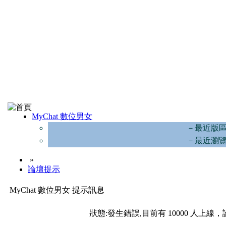
MyChat 數位男女
－最近版
－最近瀏
»
論壇提示
MyChat 數位男女 提示訊息
狀態:發生錯誤,目前有 10000 人上線