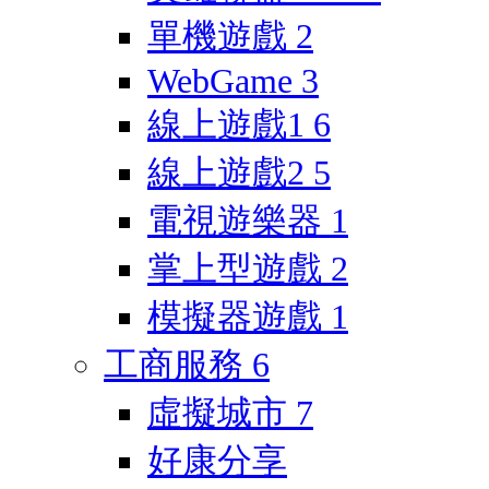
單機遊戲
2
WebGame
3
線上遊戲1
6
線上遊戲2
5
電視遊樂器
1
掌上型遊戲
2
模擬器遊戲
1
工商服務
6
虛擬城市
7
好康分享