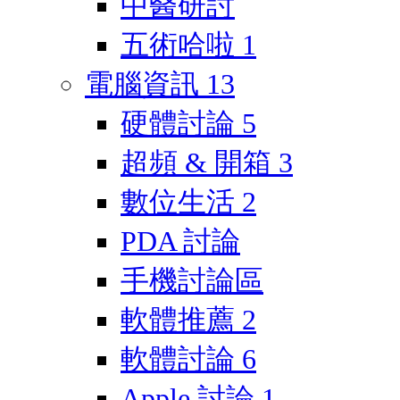
中醫研討
五術哈啦
1
電腦資訊
13
硬體討論
5
超頻 & 開箱
3
數位生活
2
PDA 討論
手機討論區
軟體推薦
2
軟體討論
6
Apple 討論
1