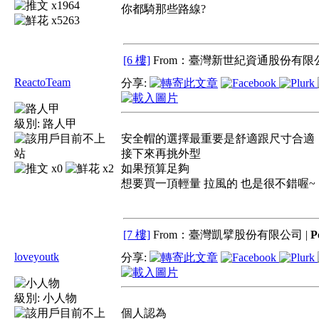
x1964
你都騎那些路線?
x5263
[6 樓]
From：臺灣新世紀資通股份有限公
ReactoTeam
分享:
級別:
路人甲
安全帽的選擇最重要是舒適跟尺寸合適
接下來再挑外型
x0
x2
如果預算足夠
想要買一頂輕量 拉風的 也是很不錯喔~
[7 樓]
From：臺灣凱擘股份有限公司 |
P
loveyoutk
分享:
級別:
小人物
個人認為