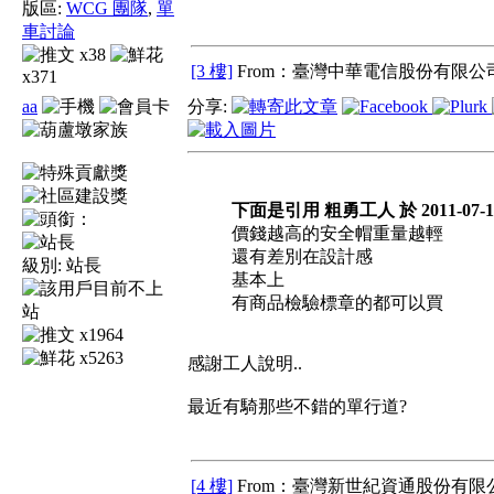
版區:
WCG 團隊
,
單
車討論
x38
[3 樓]
From：臺灣中華電信股份有限公司
x371
aa
分享:
下面是引用 粗勇工人 於 2011-07-14
價錢越高的安全帽重量越輕
還有差別在設計感
級別:
站長
基本上
有商品檢驗標章的都可以買
x1964
x5263
感謝工人說明..
最近有騎那些不錯的單行道?
[4 樓]
From：臺灣新世紀資通股份有限公