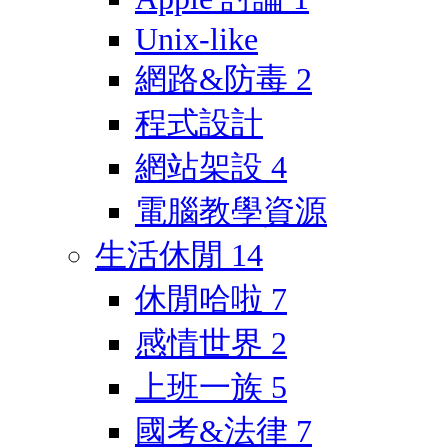
Unix-like
網路&防毒
2
程式設計
網站架設
4
電腦教學資源
生活休閒
14
休閒哈啦
7
感情世界
2
上班一族
5
國考&法律
7