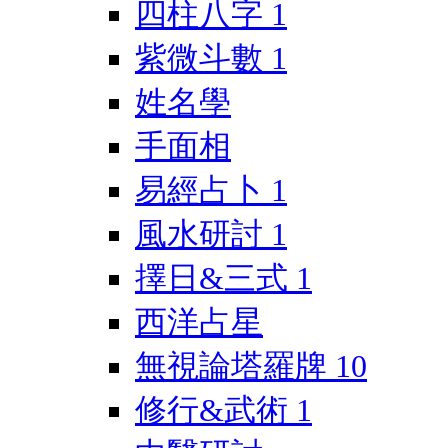
四柱八字
1
紫微斗數
1
姓名學
手面相
易經占卜
1
風水研討
1
擇日&三式
1
西洋占星
無視論塔羅牌
10
修行&武術
1