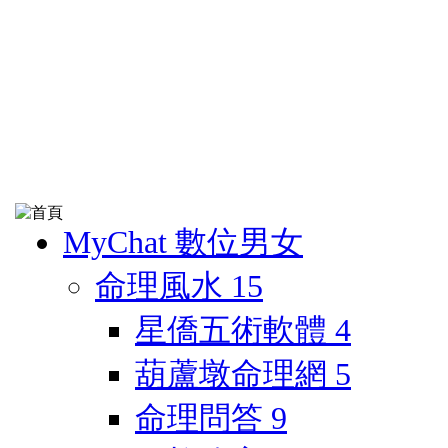
MyChat 數位男女
命理風水
15
星僑五術軟體
4
葫蘆墩命理網
5
命理問答
9