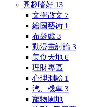
興趣嗜好
13
文學散文
7
繪圖藝術
1
布袋戲
3
動漫畫討論
3
美食天地
6
理財專區
心理測驗
1
汽、機車
3
寵物園地