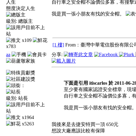
自行車之安全帽不論價位多寡，有撞擊
態度決定人生
我是買一張小朋友有找的安全帽。
級別:
總版主
x109
[1 樓]
From：臺灣中華電信股份有限公司
x783
aa
分享:
下面是引用 itiscarlos 於 2011-06-2
至少要有國家認證安全標章，現
自行車之安全帽不論價位多寡，有
級別:
站長
我是買一張小朋友有找的安全帽
x1964
x5263
我後來是去捷安特買一頂 650元
想說大廠應該比較有保障