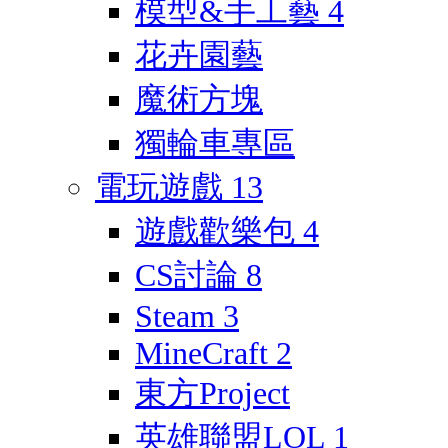
模型&手工藝
4
花卉園藝
魔術方塊
獨輪車專區
電玩遊戲
13
遊戲歡樂包
4
CS討論
8
Steam
3
MineCraft
2
東方Project
英雄聯盟LOL
1