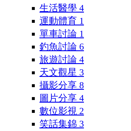
生活醫學
4
運動體育
1
單車討論
1
釣魚討論
6
旅遊討論
4
天文觀星
3
攝影分享
8
圖片分享
4
數位影視
2
笑話集錦
3