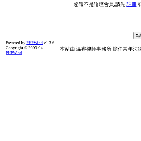
您還不是論壇會員,請先
註冊
Powered by
PHPWind
v1.3.6
Copyright © 2003-04
本站由
瀛睿律師事務所
擔任常年法律
PHPWind