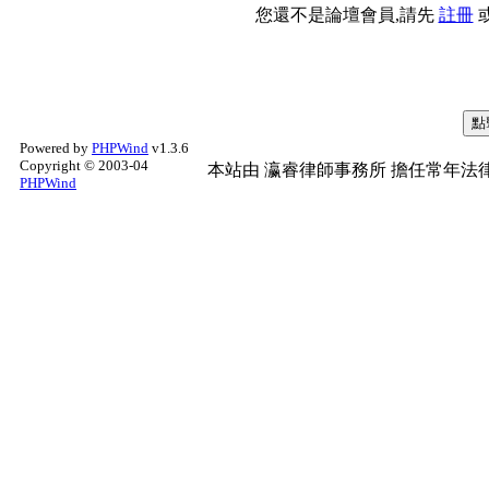
您還不是論壇會員,請先
註冊
Powered by
PHPWind
v1.3.6
Copyright © 2003-04
本站由
瀛睿律師事務所
擔任常年法律
PHPWind