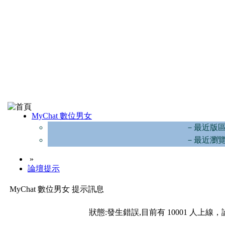
MyChat 數位男女
－最近版
－最近瀏
»
論壇提示
MyChat 數位男女 提示訊息
狀態:發生錯誤,目前有 10001 人上線