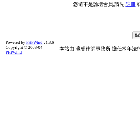
您還不是論壇會員,請先
註冊
Powered by
PHPWind
v1.3.6
Copyright © 2003-04
本站由
瀛睿律師事務所
擔任常年法律
PHPWind