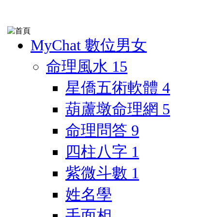
MyChat 數位男女
命理風水
15
星僑五術軟體
4
葫蘆墩命理網
5
命理問答
9
四柱八字
1
紫微斗數
1
姓名學
手面相