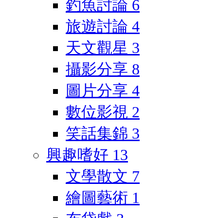
釣魚討論
6
旅遊討論
4
天文觀星
3
攝影分享
8
圖片分享
4
數位影視
2
笑話集錦
3
興趣嗜好
13
文學散文
7
繪圖藝術
1