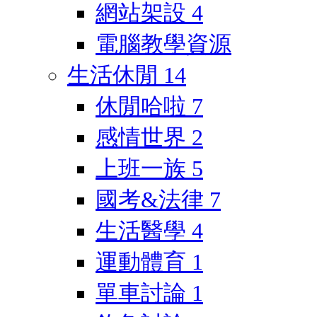
網站架設
4
電腦教學資源
生活休閒
14
休閒哈啦
7
感情世界
2
上班一族
5
國考&法律
7
生活醫學
4
運動體育
1
單車討論
1