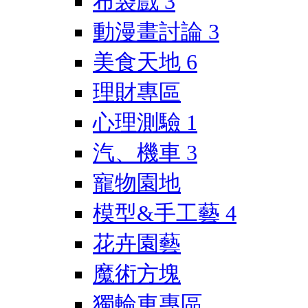
布袋戲
3
動漫畫討論
3
美食天地
6
理財專區
心理測驗
1
汽、機車
3
寵物園地
模型&手工藝
4
花卉園藝
魔術方塊
獨輪車專區