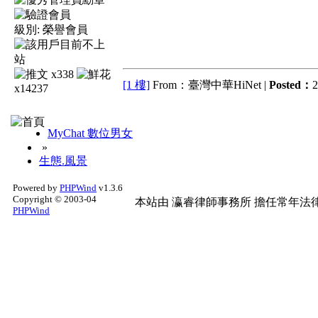
級別:
榮譽會員
x338
[1 樓]
From：臺灣中華HiNet |
Posted：
2
x14237
MyChat 數位男女
»
生態.風景
Powered by
PHPWind
v1.3.6
Copyright © 2003-04
本站由
瀛睿律師事務所
擔任常年法律
PHPWind