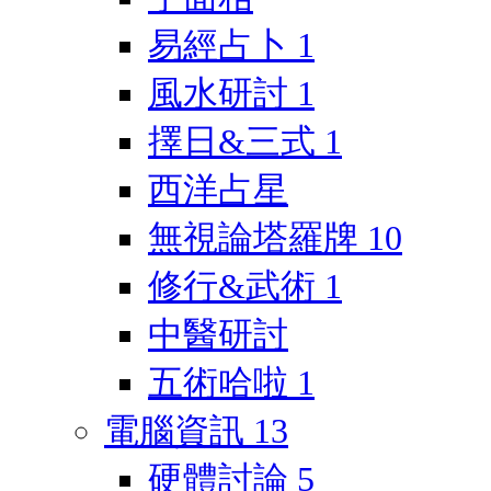
易經占卜
1
風水研討
1
擇日&三式
1
西洋占星
無視論塔羅牌
10
修行&武術
1
中醫研討
五術哈啦
1
電腦資訊
13
硬體討論
5