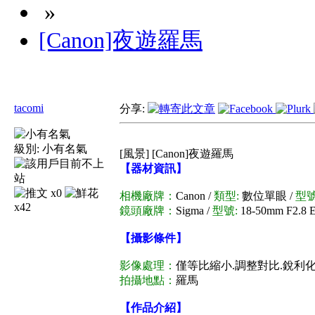
»
[Canon]夜遊羅馬
tacomi
分享:
級別:
小有名氣
[風景] [Canon]夜遊羅馬
【器材資訊】
x0
相機廠牌：
Canon /
類型:
數位單眼 /
型號
x42
鏡頭廠牌：
Sigma /
型號:
18-50mm F2.8 
【攝影條件】
影像處理：
僅等比縮小.調整對比.銳利化
拍攝地點：
羅馬
【作品介紹】