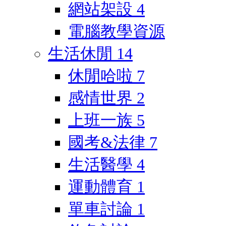
網站架設
4
電腦教學資源
生活休閒
14
休閒哈啦
7
感情世界
2
上班一族
5
國考&法律
7
生活醫學
4
運動體育
1
單車討論
1