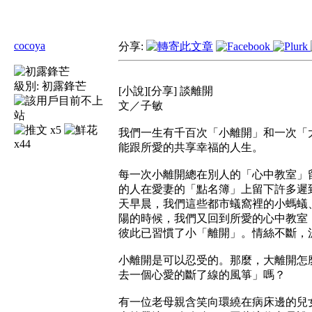
cocoya
分享:
級別:
初露鋒芒
[小說][分享] 談離開
文／子敏
x5
我們一生有千百次「小離開」和一次「
x44
能跟所愛的共享幸福的人生。
每一次小離開總在別人的「心中教室」
的人在愛妻的「點名簿」上留下許多遲
天早晨，我們這些都市蟻窩裡的小螞蟻
陽的時候，我們又回到所愛的心中教室
彼此已習慣了小「離開」。情絲不斷，
小離開是可以忍受的。那麼，大離開怎
去一個心愛的斷了線的風箏」嗎？
有一位老母親含笑向環繞在病床邊的兒