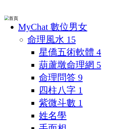
MyChat 數位男女
命理風水
15
星僑五術軟體
4
葫蘆墩命理網
5
命理問答
9
四柱八字
1
紫微斗數
1
姓名學
手面相