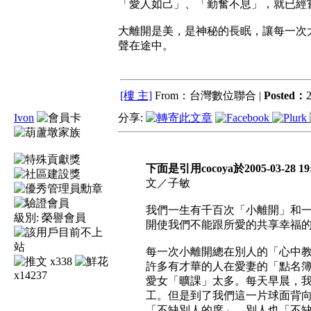
「愛人如己」、「勤奮不息」，就已經
大離開是美，是神秘的長眠，讓每一次
聲在途中。
[樓 主]
From：台灣數位聯合 |
Posted：
2
Ivon
分享:
下面是引用cocoya於2005-03-28 
文／子敏
我們一生有千百次「小離開」和
級別:
榮譽會員
開使我們不能跟所愛的共享幸福
每一次小離開總在別人的「心中
x338
許多有才華的人在愛妻的「點名
x14237
愛女「曠課」太多。每天早晨，
工。但是到了我們這一片球面背
「不缺別人的席」，別人也「不