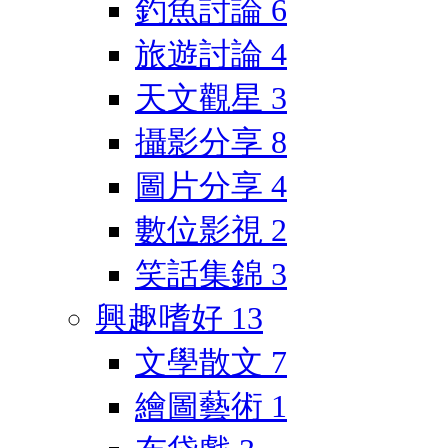
釣魚討論
6
旅遊討論
4
天文觀星
3
攝影分享
8
圖片分享
4
數位影視
2
笑話集錦
3
興趣嗜好
13
文學散文
7
繪圖藝術
1