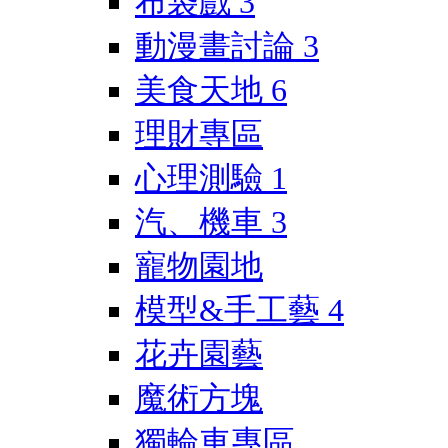
布袋戲
3
動漫畫討論
3
美食天地
6
理財專區
心理測驗
1
汽、機車
3
寵物園地
模型&手工藝
4
花卉園藝
魔術方塊
獨輪車專區