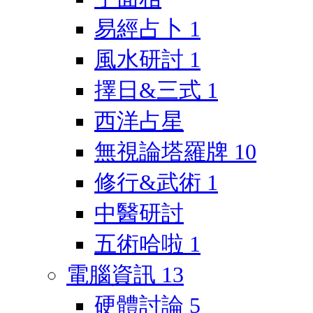
易經占卜
1
風水研討
1
擇日&三式
1
西洋占星
無視論塔羅牌
10
修行&武術
1
中醫研討
五術哈啦
1
電腦資訊
13
硬體討論
5