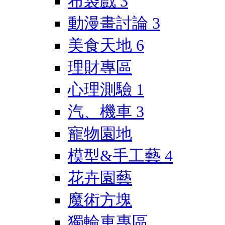
布袋戲
3
動漫畫討論
3
美食天地
6
理財專區
心理測驗
1
汽、機車
3
寵物園地
模型&手工藝
4
花卉園藝
魔術方塊
獨輪車專區