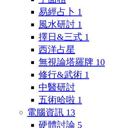
易經占卜
1
風水研討
1
擇日&三式
1
西洋占星
無視論塔羅牌
10
修行&武術
1
中醫研討
五術哈啦
1
電腦資訊
13
硬體討論
5