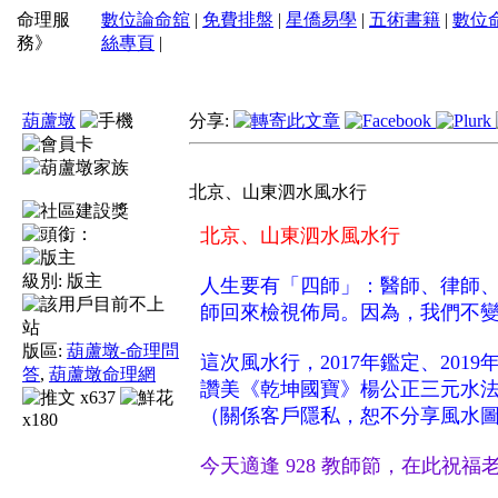
命理服
數位論命舘
|
免費排盤
|
星僑易學
|
五術書籍
|
數位
務》
絲專頁
|
葫蘆墩
分享:
北京、山東泗水風水行
北京、山東泗水風水行
級別:
版主
人生要有「四師」：醫師、律師
師回來檢視佈局。因為，我們不
版區:
葫蘆墩-命理問
這次風水行，2017年鑑定、20
答
,
葫蘆墩命理網
讚美《乾坤國寶》楊公正三元水
x637
（關係客戶隱私，恕不分享風水
x180
今天適逢 928 教師節，在此祝