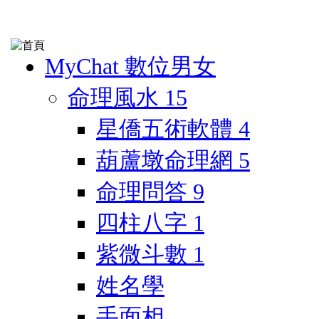
MyChat 數位男女
命理風水
15
星僑五術軟體
4
葫蘆墩命理網
5
命理問答
9
四柱八字
1
紫微斗數
1
姓名學
手面相