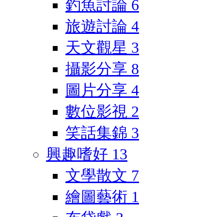
釣魚討論
6
旅遊討論
4
天文觀星
3
攝影分享
8
圖片分享
4
數位影視
2
笑話集錦
3
興趣嗜好
13
文學散文
7
繪圖藝術
1