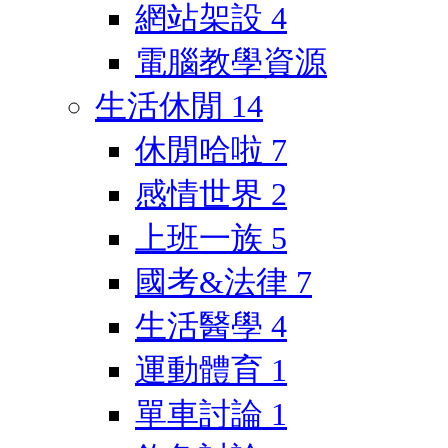
網站架設
4
電腦教學資源
生活休閒
14
休閒哈啦
7
感情世界
2
上班一族
5
國考&法律
7
生活醫學
4
運動體育
1
單車討論
1