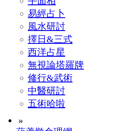
手面相
易經占卜
風水研討
擇日&三式
西洋占星
無視論塔羅牌
修行&武術
中醫研討
五術哈啦
»