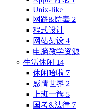
Unix-like
网路&防毒
2
程式设计
网站架设
4
电脑教学资源
生活休闲
14
休闲哈啦
7
感情世界
2
上班一族
5
国考&法律
7