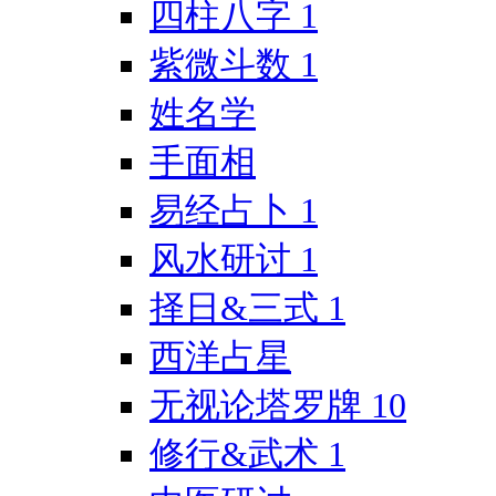
四柱八字
1
紫微斗数
1
姓名学
手面相
易经占卜
1
风水研讨
1
择日&三式
1
西洋占星
无视论塔罗牌
10
修行&武术
1