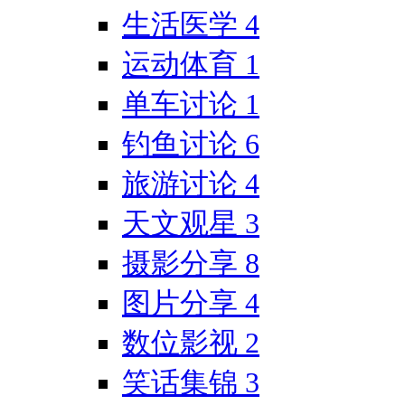
生活医学
4
运动体育
1
单车讨论
1
钓鱼讨论
6
旅游讨论
4
天文观星
3
摄影分享
8
图片分享
4
数位影视
2
笑话集锦
3