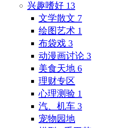
兴趣嗜好
13
文学散文
7
绘图艺术
1
布袋戏
3
动漫画讨论
3
美食天地
6
理财专区
心理测验
1
汽、机车
3
宠物园地