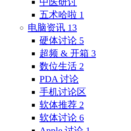
中医研讨
五术哈啦
1
电脑资讯
13
硬体讨论
5
超频 & 开箱
3
数位生活
2
PDA 讨论
手机讨论区
软体推荐
2
软体讨论
6
Apple 讨论
1