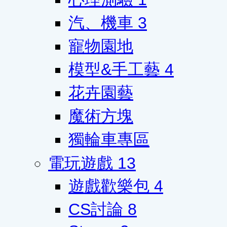
汽、機車
3
寵物園地
模型&手工藝
4
花卉園藝
魔術方塊
獨輪車專區
電玩遊戲
13
遊戲歡樂包
4
CS討論
8