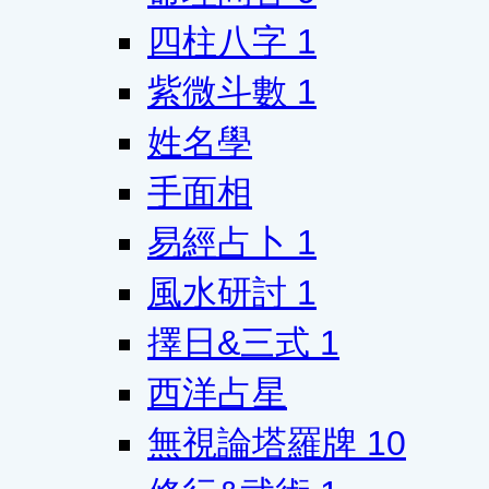
四柱八字
1
紫微斗數
1
姓名學
手面相
易經占卜
1
風水研討
1
擇日&三式
1
西洋占星
無視論塔羅牌
10