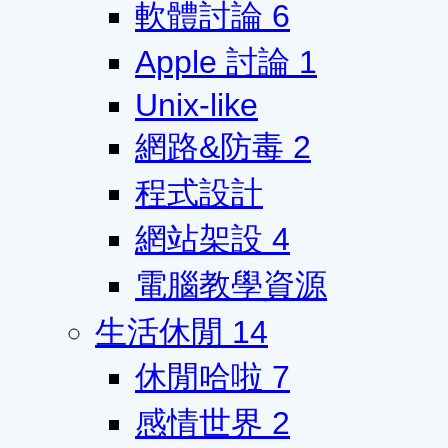
軟體討論
6
Apple 討論
1
Unix-like
網路&防毒
2
程式設計
網站架設
4
電腦教學資源
生活休閒
14
休閒哈啦
7
感情世界
2