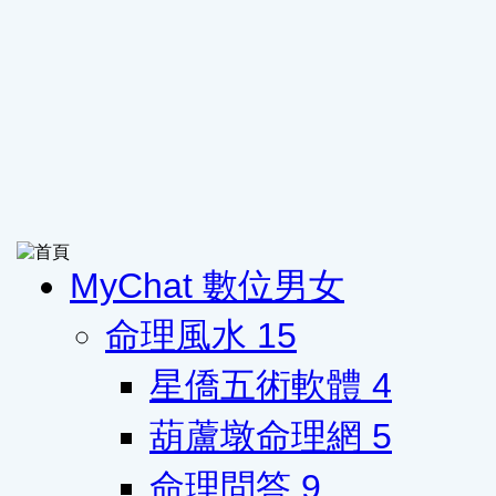
MyChat 數位男女
命理風水
15
星僑五術軟體
4
葫蘆墩命理網
5
命理問答
9