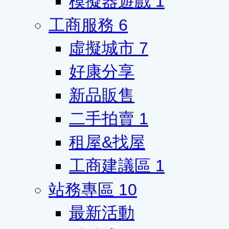
模擬器遊戲
1
工商服務
6
虛擬城市
7
好康分享
新品販售
二手拍賣
1
租屋&找屋
工商建議區
1
站務專區
10
最新活動