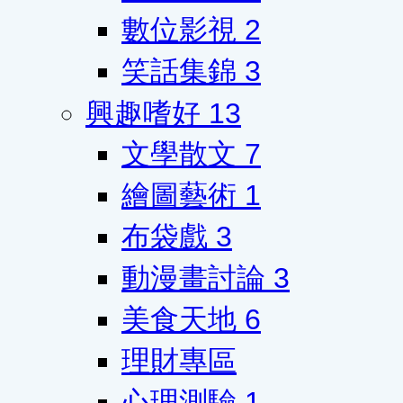
數位影視
2
笑話集錦
3
興趣嗜好
13
文學散文
7
繪圖藝術
1
布袋戲
3
動漫畫討論
3
美食天地
6
理財專區
心理測驗
1