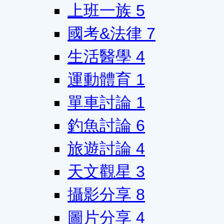
上班一族
5
國考&法律
7
生活醫學
4
運動體育
1
單車討論
1
釣魚討論
6
旅遊討論
4
天文觀星
3
攝影分享
8
圖片分享
4