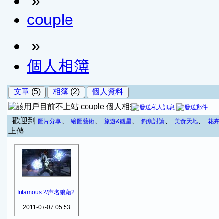
»
couple
»
個人相簿
文章
(5)
相簿
(2)
個人資料
couple 個人相簿
歡迎到
、
、
、
、
、
圖片分享
繪圖藝術
旅遊&觀星
釣魚討論
美食天地
花
上傳
Infamous 2/声名狼藉2
2011-07-07 05:53