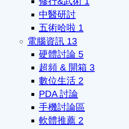
修行&武術
1
中醫研討
五術哈啦
1
電腦資訊
13
硬體討論
5
超頻 & 開箱
3
數位生活
2
PDA 討論
手機討論區
軟體推薦
2