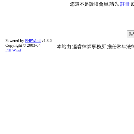
您還不是論壇會員,請先
註冊
Powered by
PHPWind
v1.3.6
Copyright © 2003-04
本站由
瀛睿律師事務所
擔任常年法律
PHPWind